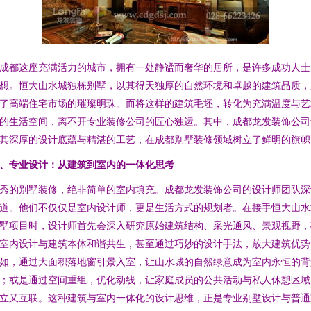
成都这座充满活力的城市，拥有一处静谧而奢华的居所，是许多成功人士
想。恒大山水城独栋别墅，以其得天独厚的自然环境和卓越的建筑品质，
了高端住宅市场的璀璨明珠。而将这样的建筑毛坯，转化为充满温度与艺
的生活空间，离不开专业装修公司的匠心独运。其中，成都龙发装饰公司
其深厚的设计底蕴与精湛的工艺，在成都别墅装修领域树立了鲜明的旗帜
、专业设计：从建筑到室内的一体化思考
秀的别墅装修，绝非简单的室内填充。成都龙发装饰公司的设计师团队深
道。他们不仅仅是室内设计师，更是生活方式的规划者。在接手恒大山水
墅项目时，设计师首先会深入研究原始建筑结构、采光通风、景观视野，
室内设计与建筑本体和谐共生，甚至通过巧妙的设计手法，放大建筑优势
如，通过大面积落地窗引景入室，让山水城的自然绿意成为室内永恒的背
；或是通过空间重组，优化动线，让家庭成员的公共活动与私人休憩区域
立又互联。这种建筑与室内一体化的设计思维，正是专业别墅设计与普通