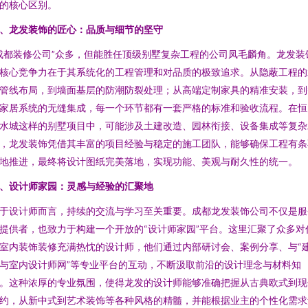
的核心区别。
、龙发装饰的匠心：品质与细节的坚守
成都装修公司”众多，但能胜任顶级别墅复杂工程的公司凤毛麟角。龙发装
核心竞争力在于其系统化的工程管理和对品质的极致追求。从隐蔽工程的
管线布局，到墙面基层的防潮防裂处理；从高端定制家具的精准安装，到
家居系统的无缝集成，每一个环节都有一套严格的标准和验收流程。在恒
水城这样的别墅项目中，可能涉及土建改造、园林衔接、设备集成等复杂
，龙发装饰凭借其丰富的项目经验与稳定的施工团队，能够确保工程有条
地推进，最终将设计图纸完美落地，实现功能、美观与耐久性的统一。
、设计师家园：灵感与经验的汇聚地
于设计师而言，持续的交流与学习至关重要。成都龙发装饰公司不仅是服
提供者，也致力于构建一个开放的“设计师家园”平台。这里汇聚了众多对
室内装饰装修充满热忱的设计师，他们通过内部研讨会、案例分享、与“
与室内设计师网”等专业平台的互动，不断汲取前沿的设计理念与材料知
。这种浓厚的专业氛围，使得龙发的设计师能够准确把握从古典欧式到现
约，从新中式到艺术装饰等各种风格的精髓，并能根据业主的个性化需求