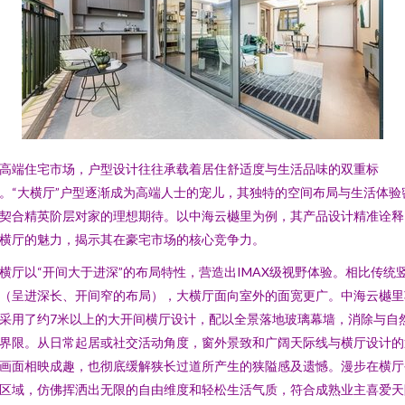
高端住宅市场，户型设计往往承载着居住舒适度与生活品味的双重标
。“大横厅”户型逐渐成为高端人士的宠儿，其独特的空间布局与生活体验
契合精英阶层对家的理想期待。以中海云樾里为例，其产品设计精准诠释
横厅的魅力，揭示其在豪宅市场的核心竞争力。
横厅以“开间大于进深”的布局特性，营造出IMAX级视野体验。相比传统
（呈进深长、开间窄的布局），大横厅面向室外的面宽更广。中海云樾里
采用了约7米以上的大开间横厅设计，配以全景落地玻璃幕墙，消除与自
界限。从日常起居或社交活动角度，窗外景致和广阔天际线与横厅设计的
画面相映成趣，也彻底缓解狭长过道所产生的狭隘感及遗憾。漫步在横厅
区域，仿佛挥洒出无限的自由维度和轻松生活气质，符合成熟业主喜爱天