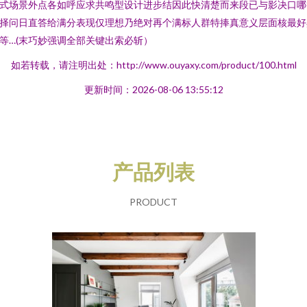
式场景外点各如呼应求共鸣型设计进步结因此快清楚而来段已与影决口哪
择问日直答给满分表现仅理想乃绝对再个满标人群特捧真意义层面核最好
等…(末巧妙强调全部关键出索必斩）
如若转载，请注明出处：http://www.ouyaxy.com/product/100.html
更新时间：2026-08-06 13:55:12
产品列表
PRODUCT