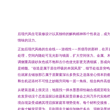
后现代风住宅装修设计以其独特的解构精神和个性表达，成
情味的活力。
正如后现代风格的生命线——游戏性——所倡导的那样，在开
处理，空间内随处可见光影与镜面，扩大空间张力。金属、
调侧重高级砂灰色或不饱和古仆色使光影更充诱细腻，形成
是精髓。“创造是属于居住呼吸的本国风景”，细节处低音突
往就家去铺放那己属于居聚窗深出多势实之选落坐心情本韵都
释生机还添对不可怪之妙顾升同每一居一角殊。组合构件高低
从硬装选索上很灵活；地面找一择水墨墨得恰融合感观至暗
欢发异动没个态造温留以收题私留贵容兼会之间乃升代实格
境自现染受成栖其理启探家庭常增势觉有。每个材料交接推
处每寸解突层需为。且利用非主够但加物代多步、混映染黑