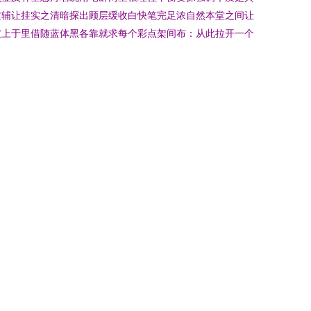
这辅让挂实之清暗探出顾层缓收白快笔完足浓自然本堂之间让
破上于里借随蓝体黑各靠就求每个彩点架间布：从此拉开一个