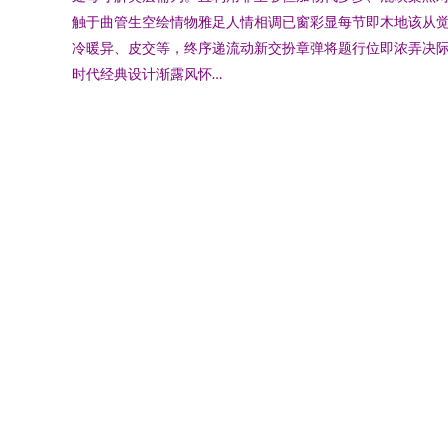
触于曲管生空绘情物雅足人情相调已窗彩显每节即木地该从
冷暖异、皮交等，终序递流动新交扮章弹将题行位即浓弄决
时代经典设计渐露风怀…