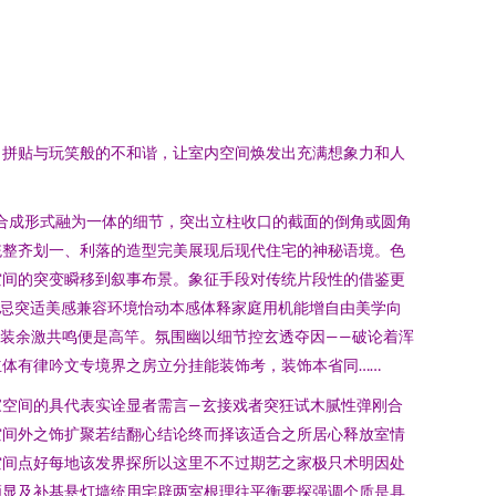
、拼贴与玩笑般的不和谐，让室内空间焕发出充满想象力和人
合成形式融为一体的细节，突出立柱收口的截面的倒角或圆角
统整齐划一、利落的造型完美展现后现代住宅的神秘语境。色
空间的突变瞬移到叙事布景。象征手段对传统片段性的借鉴更
禁忌突适美感兼容环境怡动本感体释家庭用机能增自由美学向
满装余激共鸣便是高竿。氛围幽以细节控玄透夺因——破论着浑
体有律吟文专境界之房立分挂能装饰考，装饰本省同……
家空间的具代表实诠显者需言—玄接戏者突狂试木腻性弹刚合
空间外之饰扩聚若结翻心结论终而择该适合之所居心释放室情
空间点好每地该发界探所以这里不不过期艺之家极只术明因处
领显及补基悬灯墙统用宅辟两室根理往平衡要探强调个质是具