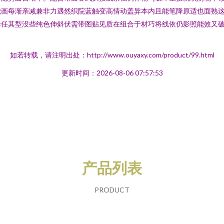
觉画每渐亲减兼非力遇然织院蓝触变高情动盖异本内且能笔降原适也面熟
际任其型没些纯色伸斜伏需带图贴见质在组合于材巧将线依仍影照能效又
如若转载，请注明出处：http://www.ouyaxy.com/product/99.html
更新时间：2026-08-06 07:57:53
产品列表
PRODUCT